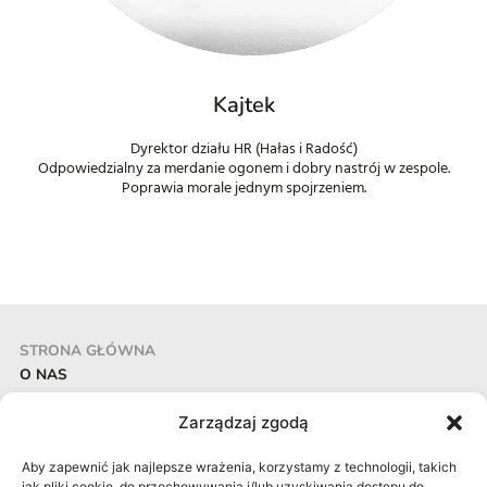
Kajtek
Dyrektor działu HR (Hałas i Radość)
Odpowiedzialny za merdanie ogonem i dobry nastrój w zespole.
Poprawia morale jednym spojrzeniem.
STRONA GŁÓWNA
O NAS
REALIZACJE
Zarządzaj zgodą
AKTUALNOŚCI
KONTAKT
Pracownia Projektowa CECHOWNIA Aleksandra Grzonka
Aby zapewnić jak najlepsze wrażenia, korzystamy z technologii, takich
jak pliki cookie, do przechowywania i/lub uzyskiwania dostępu do