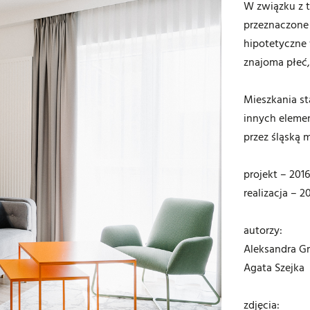
W związku z 
przeznaczone
hipotetyczne 
znajoma płeć
Mieszkania st
innych eleme
przez śląską 
projekt – 2016
realizacja – 2
autorzy:
Aleksandra G
Agata Szejka
zdjęcia: