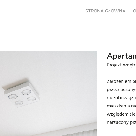
STRONA GŁÓWNA
O
Aparta
Projekt wnęt
Założeniem pr
przeznaczony
niezobowiązu
mieszkania ni
względem sieb
narzucony pr