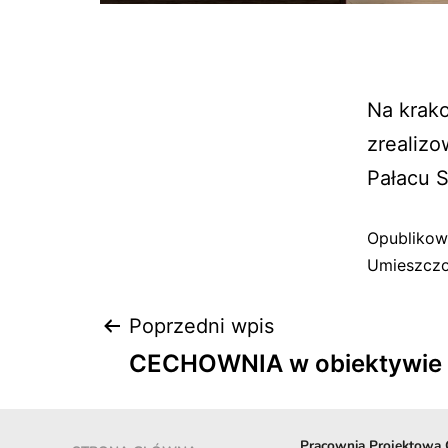
Na krako
zrealiz
Pałacu 
Opubliko
Umieszczo
Poprzedni wpis
CECHOWNIA w obiektywie 
Pracownia Projektowa