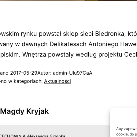
wskim rynku powstał sklep sieci Biedronka, któ
owany w dawnych Delikatesach Antoniego Haweł
Spiskim. Wnętrza powstały według projektu Ce
wano
2017-05-29
Autor:
admin-UIu97CaA
no w kategoriach:
Aktualności
Magdy Kryjak
Aby zapewnić
cookie, do 
 CECHOWNIA Aleksandra Grzonka