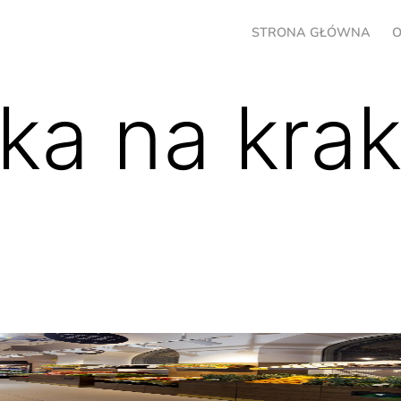
STRONA GŁÓWNA
O
ka na kra