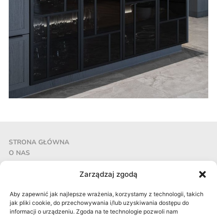
STRONA GŁÓWNA
O NAS
REALIZACJE
AKTUALNOŚCI
Zarządzaj zgodą
KONTAKT
Pracownia Projektowa CECHOWNIA Aleksandra Grzonka
Aby zapewnić jak najlepsze wrażenia, korzystamy z technologii, takich
jak pliki cookie, do przechowywania i/lub uzyskiwania dostępu do
Stalowa 18, 41-506 Chorzów
informacji o urządzeniu. Zgoda na te technologie pozwoli nam
NIP: 633 158 05 66