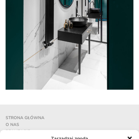
STRONA GŁÓWNA
O NAS
REALIZACJE
AKTUALNOŚCI
Zarządzaj zgodą