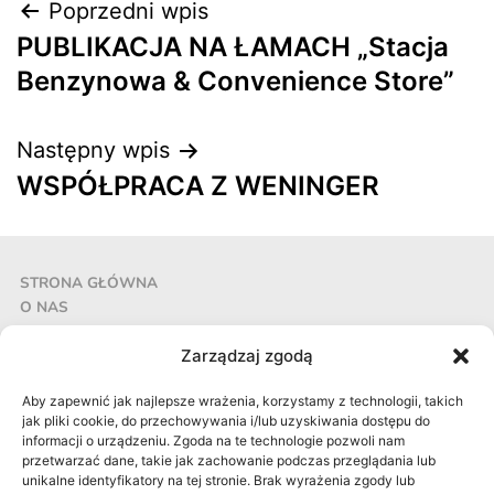
Poprzedni wpis
PUBLIKACJA NA ŁAMACH „Stacja
Benzynowa & Convenience Store”
Następny wpis
WSPÓŁPRACA Z WENINGER
STRONA GŁÓWNA
O NAS
REALIZACJE
AKTUALNOŚCI
Zarządzaj zgodą
KONTAKT
Pracownia Projektowa CECHOWNIA Aleksandra Grzonka
Aby zapewnić jak najlepsze wrażenia, korzystamy z technologii, takich
jak pliki cookie, do przechowywania i/lub uzyskiwania dostępu do
Stalowa 18, 41-506 Chorzów
informacji o urządzeniu. Zgoda na te technologie pozwoli nam
NIP: 633 158 05 66
przetwarzać dane, takie jak zachowanie podczas przeglądania lub
Tel.:
+48 506 047 416
unikalne identyfikatory na tej stronie. Brak wyrażenia zgody lub
e-mail:
cechownia@cechownia.pl